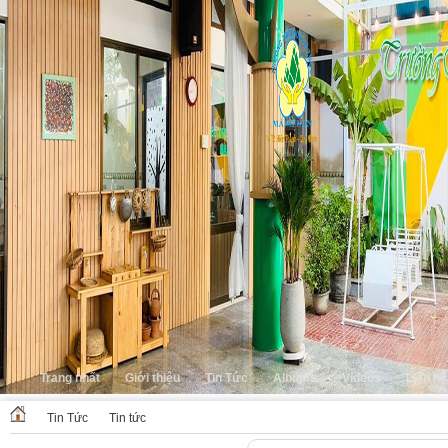
Trang nhất
Giới thiệu
Tin Tức
Albums
Videos
Liên hệ
Tin Tức
Tin tức