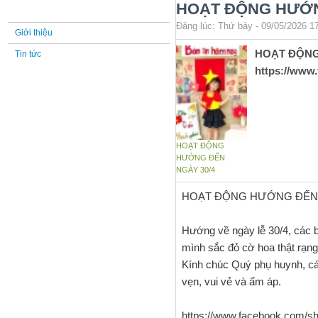
Trang chủ
HOẠT ĐỘNG HƯỚN
Đăng lúc: Thứ bảy - 09/05/2026 17
Giới thiệu
HOẠT ĐỘNG
Tin tức
https://www
HOẠT ĐỘNG
HƯỚNG ĐẾN
NGÀY 30/4
HOẠT ĐỘNG HƯỚNG ĐẾN 
Hướng về ngày lễ 30/4, các 
mình sắc đỏ cờ hoa thật rạng
Kính chúc Quý phụ huynh, các
vẹn, vui vẻ và ấm áp.
https://www.facebook.com/s