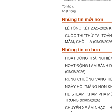
Từ khóa:
hoạt động
Những tin mới hơn
LỄ TỔNG KẾT 2025-2026 
CUỘC THI "THỬ TÀI TOÁN
MẦM, CHỒI, LÁ
(09/05/2026
Những tin cũ hơn
HOẠT ĐỘNG TRẢI NGHIỆ
HOẠT ĐỘNG LÀM BÁNH 
(09/05/2026)
RUNG CHUÔNG VÀNG TIẾ
NGÀY HỘI "MĂNG NON KH
HĐ STEAM: KHÁM PHÁ M
TRỌNG
(09/05/2026)
CHUYẾN XE ÂM NHẠC – H